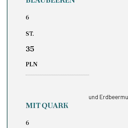
6
ST.
35
PLN
und Erdbeermu
MIT QUARK
6