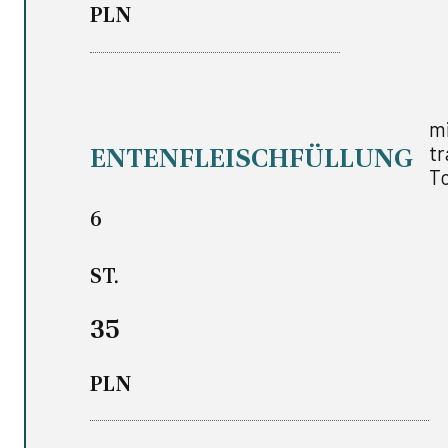
PLN
m
tr
ENTENFLEISCHFÜLLUNG
T
6
ST.
35
PLN