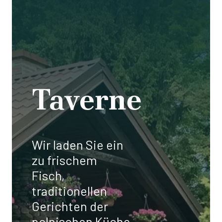
FERIENLAGER,
SOMMERCAMPS,
KLASSENFAHRTEN
UNTERKÜN
Taverne
FERIENHÄUSER,
CAMPINGPLATZ
INTEGRATION
Wir laden Sie ein
FIRMENAUSFLÜGE
zu frischem
Fisch,
traditionellen
Gerichten der
polnischen Küche